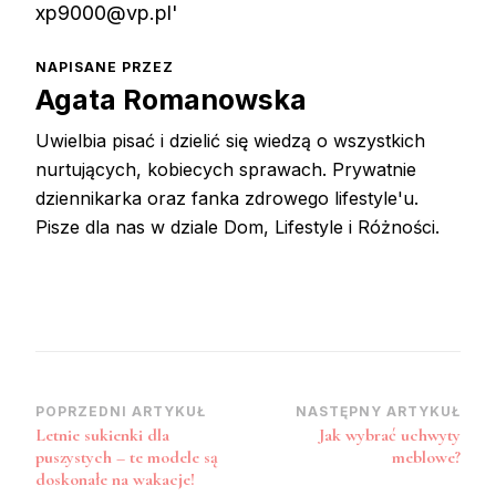
NAPISANE PRZEZ
Agata Romanowska
Uwielbia pisać i dzielić się wiedzą o wszystkich
nurtujących, kobiecych sprawach. Prywatnie
dziennikarka oraz fanka zdrowego lifestyle'u.
Pisze dla nas w dziale Dom, Lifestyle i Różności.
Zobacz
POPRZEDNI ARTYKUŁ
NASTĘPNY ARTYKUŁ
Letnie sukienki dla
Jak wybrać uchwyty
wpisy
puszystych – te modele są
meblowe?
doskonałe na wakacje!