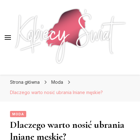
KobiecySwiat.pl
KobiecySwiat.pl
Największy portal dla kobiet w całej Polsce.
Strona główna
Moda
Prawdziwa strona dla Pań, które lubią być na
czasie z modą i najnowszymi trendami.
Dlaczego warto nosić ubrania lniane męskie?
MODA
Dlaczego warto nosić ubrania
lniane męskie?