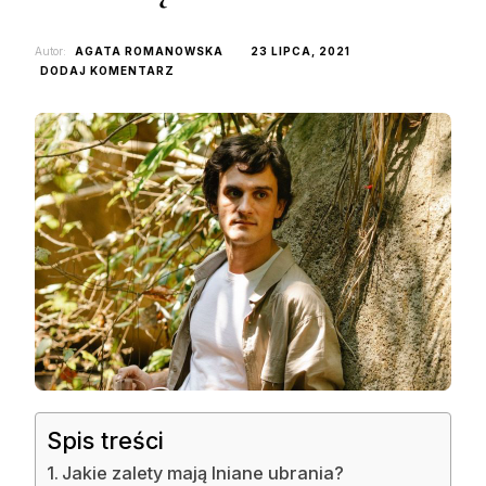
Autor:
AGATA ROMANOWSKA
23 LIPCA, 2021
DO
DODAJ KOMENTARZ
DLACZEGO
WARTO
NOSIĆ
UBRANIA
LNIANE
MĘSKIE?
Spis treści
Jakie zalety mają lniane ubrania?