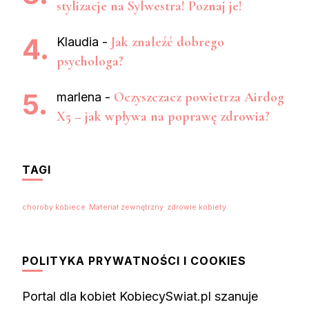
stylizacje na Sylwestra! Poznaj je!
Jak znaleźć dobrego
Klaudia
-
psychologa?
Oczyszczacz powietrza Airdog
marlena
-
X5 – jak wpływa na poprawę zdrowia?
TAGI
choroby kobiece
Materiał zewnętrzny
zdrowie kobiety
POLITYKA PRYWATNOŚCI I COOKIES
Portal dla kobiet KobiecySwiat.pl szanuje