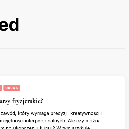
zed
URODA
ursy fryzjerskie?
 zawód, który wymaga precyzji, kreatywności i
miejętności interpersonalnych. Ale czy można
rem po ukończeniu kursu? W tym artykule