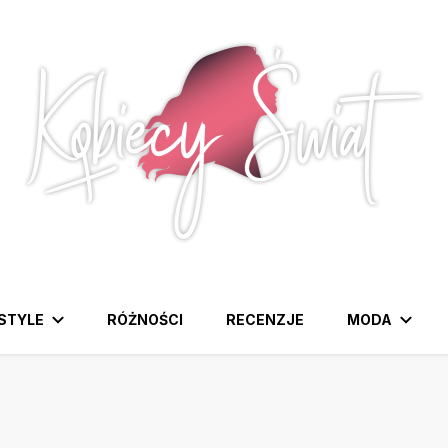
awdziwa strona dla Pań, które lubią być na czasie z modą i
ESTYLE
RÓŻNOŚCI
RECENZJE
MODA