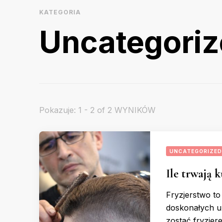
KATEGORIA
Uncategori
Pokazuje: 1 - 2 of 2 WYNIKÓW
UNCATEGORIZED
Ile trwają k
Fryzjerstwo to
doskonałych u
zostać fryzje