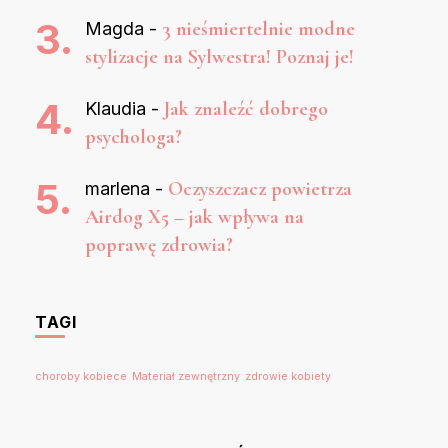
3 nieśmiertelnie modne
Magda
-
stylizacje na Sylwestra! Poznaj je!
Jak znaleźć dobrego
Klaudia
-
psychologa?
Oczyszczacz powietrza
marlena
-
Airdog X5 – jak wpływa na
poprawę zdrowia?
TAGI
choroby kobiece
Materiał zewnętrzny
zdrowie kobiety