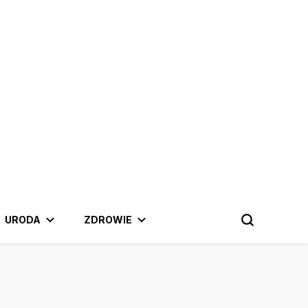
 najnowszymi trendami.
URODA
ZDROWIE