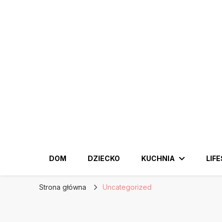
KobiecySwiat.pl
Największy portal dla kobiet w całej Polsce. Pr
DOM
DZIECKO
KUCHNIA
LIF
Strona główna
Uncategorized