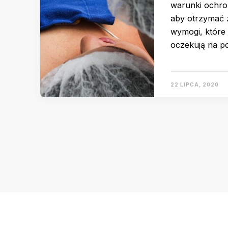
warunki ochro
aby otrzymać 
wymogi, które 
oczekują na p
22 LIPCA, 2020