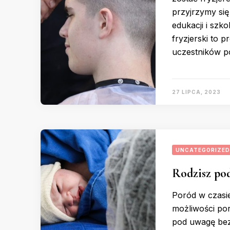
przyjrzymy się
edukacji i szko
fryzjerski to 
uczestników p
27 LIPCA, 2023
UNCATEGORIZED
Rodzisz pod
Poród w czasie
możliwości por
pod uwagę bez