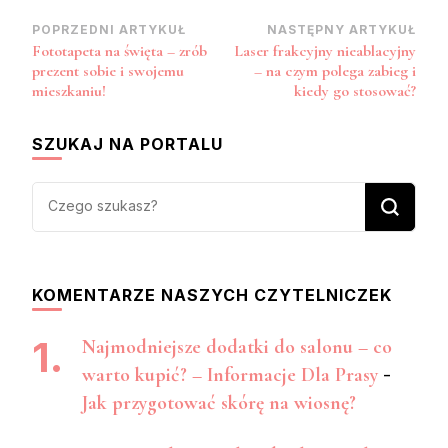
Zobacz
POPRZEDNI ARTYKUŁ
NASTĘPNY ARTYKUŁ
Fototapeta na święta – zrób
Laser frakcyjny nieablacyjny
wpisy
prezent sobie i swojemu
– na czym polega zabieg i
mieszkaniu!
kiedy go stosować?
SZUKAJ NA PORTALU
Szukasz
czegoś?
KOMENTARZE NASZYCH CZYTELNICZEK
Najmodniejsze dodatki do salonu – co
warto kupić? – Informacje Dla Prasy
-
Jak przygotować skórę na wiosnę?