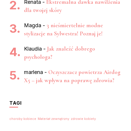
Ekstremalna dawka nawilżenia
Renata
-
dla twojej skóry
3 nieśmiertelnie modne
Magda
-
stylizacje na Sylwestra! Poznaj je!
Jak znaleźć dobrego
Klaudia
-
psychologa?
Oczyszczacz powietrza Airdog
marlena
-
X5 – jak wpływa na poprawę zdrowia?
TAGI
choroby kobiece
Materiał zewnętrzny
zdrowie kobiety