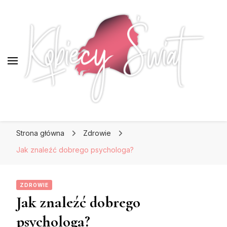
KobiecySwiat.pl
KobiecySwiat.pl
Największy portal dla kobiet w całej Polsce.
Strona główna
Zdrowie
Prawdziwa strona dla Pań, które lubią być na
czasie z modą i najnowszymi trendami.
Jak znaleźć dobrego psychologa?
ZDROWIE
Jak znaleźć dobrego
psychologa?