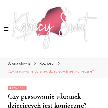
KobiecySwiat.pl
KobiecySwiat.pl
Największy portal dla kobiet w całej Polsce.
Strona główna
Różności
Prawdziwa strona dla Pań, które lubią być na
czasie z modą i najnowszymi trendami.
Czy prasowanie ubranek dziecięcych jest konieczne?
RÓŻNOŚCI
Czy prasowanie ubranek
dziecięcych jest konieczne?