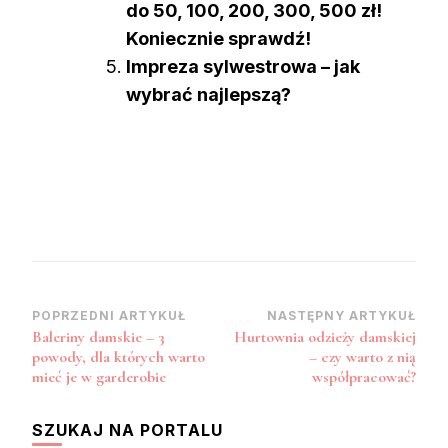
do 50, 100, 200, 300, 500 zł!
Koniecznie sprawdź!
Impreza sylwestrowa – jak
wybrać najlepszą?
Zobacz
POPRZEDNI ARTYKUŁ
NASTĘPNY ARTYKUŁ
Baleriny damskie – 3
Hurtownia odzieży damskiej
wpisy
powody, dla których warto
– czy warto z nią
mieć je w garderobie
współpracować?
SZUKAJ NA PORTALU