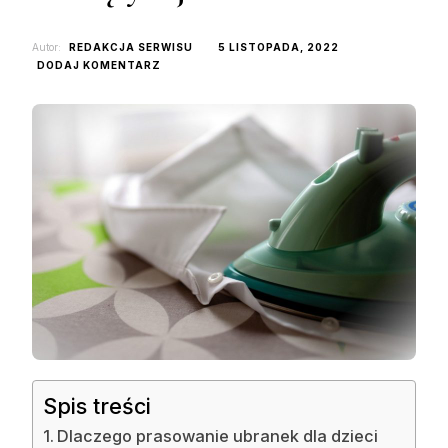
Autor:
REDAKCJA SERWISU
5 LISTOPADA, 2022
DO
DODAJ KOMENTARZ
CZY
PRASOWANIE
UBRANEK
DZIECIĘCYCH
JEST
KONIECZNE?
Spis treści
Dlaczego prasowanie ubranek dla dzieci