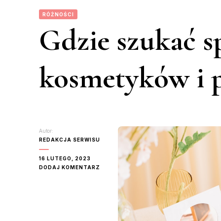
RÓŻNOŚCI
Gdzie szukać s
kosmetyków i 
Autor:
REDAKCJA SERWISU
16 LUTEGO, 2023
DO
DODAJ KOMENTARZ
GDZIE
SZUKAĆ
SPRZEDAŻY
KOSMETYKÓW
I
PERFUM