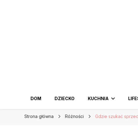
KobiecySwiat.pl
KobiecySwiat.pl
Największy portal dla kobiet w całej Polsce. Pr
DOM
DZIECKO
KUCHNIA
LIF
Strona główna
Różności
Gdzie szukać sprzed