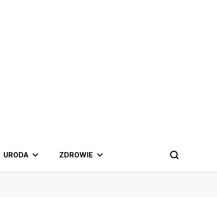
 najnowszymi trendami.
URODA
ZDROWIE