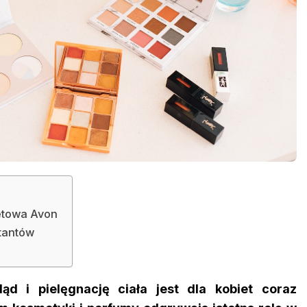
netowa Avon
ltantów
ąd i pielęgnację ciała jest dla kobiet coraz