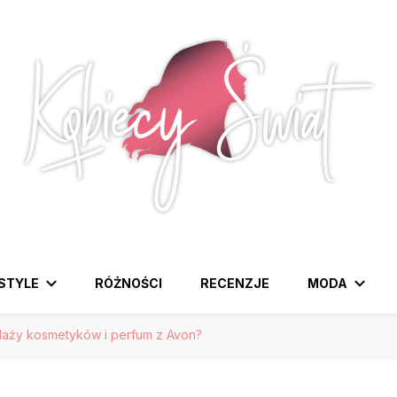
awdziwa strona dla Pań, które lubią być na czasie z modą i
ESTYLE
RÓŻNOŚCI
RECENZJE
MODA
aży kosmetyków i perfum z Avon?