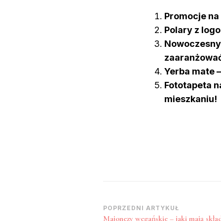
Promocje na 
Polary z log
Nowoczesny i
zaaranżowa
Yerba mate –
Fototapeta n
mieszkaniu!
Zobacz
POPRZEDNI ARTYKUŁ
Majonezy wegańskie – jaki mają skła