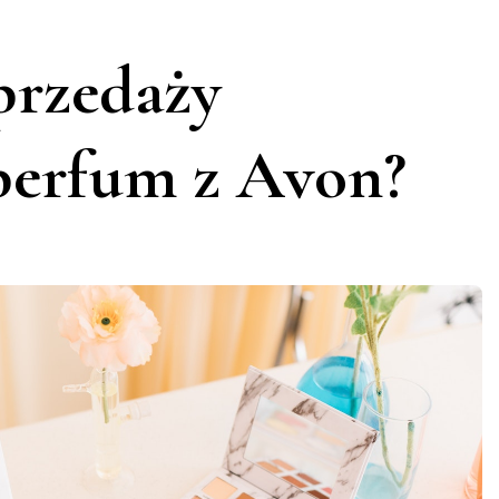
przedaży
perfum z Avon?