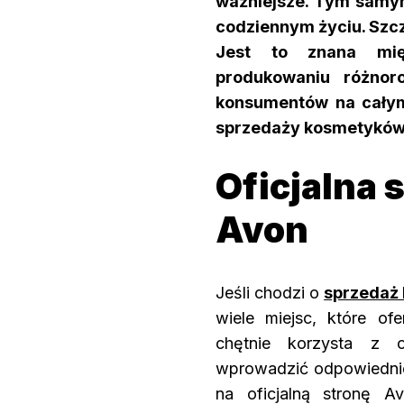
ważniejsze. Tym samym
codziennym życiu. Szcz
Jest to znana mię
produkowaniu różnor
konsumentów na całym
sprzedaży kosmetyków
Oficjalna 
Avon
Jeśli chodzi o
sprzedaż 
wiele miejsc, które o
chętnie korzysta z of
wprowadzić odpowiednie 
na oficjalną stronę A