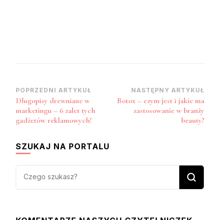
Zobacz
POPRZEDNI ARTYKUŁ
NASTĘPNY ARTYKUŁ
Długopisy drewniane w
Botox – czym jest i jakie ma
wpisy
marketingu – 6 zalet tych
zastosowanie w branży
gadżetów reklamowych!
beauty?
SZUKAJ NA PORTALU
Szukasz
czegoś?