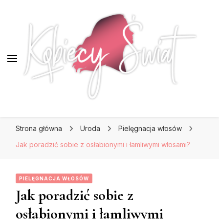
KobiecySwiat.pl
KobiecySwiat.pl
Największy portal dla kobiet w całej Polsce.
Strona główna
Uroda
Pielęgnacja włosów
Prawdziwa strona dla Pań, które lubią być na
czasie z modą i najnowszymi trendami.
Jak poradzić sobie z osłabionymi i łamliwymi włosami?
PIELĘGNACJA WŁOSÓW
Jak poradzić sobie z
osłabionymi i łamliwymi