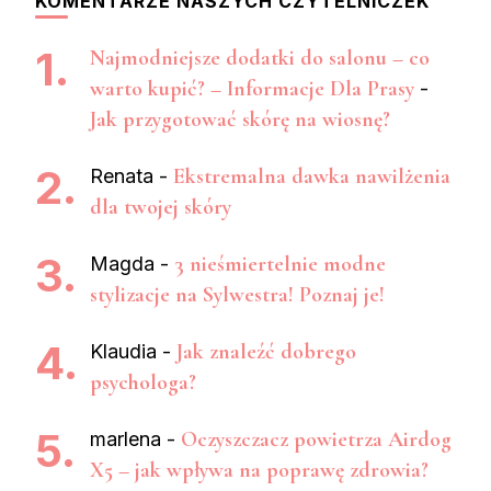
KOMENTARZE NASZYCH CZYTELNICZEK
Najmodniejsze dodatki do salonu – co
warto kupić? – Informacje Dla Prasy
-
Jak przygotować skórę na wiosnę?
Ekstremalna dawka nawilżenia
Renata
-
dla twojej skóry
3 nieśmiertelnie modne
Magda
-
stylizacje na Sylwestra! Poznaj je!
Jak znaleźć dobrego
Klaudia
-
psychologa?
Oczyszczacz powietrza Airdog
marlena
-
X5 – jak wpływa na poprawę zdrowia?