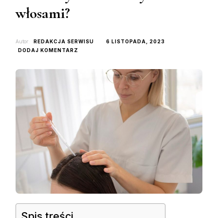
włosami?
Autor:
REDAKCJA SERWISU
6 LISTOPADA, 2023
DO
DODAJ KOMENTARZ
JAK
PORADZIĆ
SOBIE
Z
OSŁABIONYMI
I
ŁAMLIWYMI
WŁOSAMI?
Spis treści