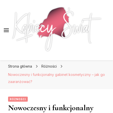
KobiecySwiat.pl
KobiecySwiat.pl
Największy portal dla kobiet w całej Polsce.
Strona główna
Różności
Prawdziwa strona dla Pań, które lubią być na
czasie z modą i najnowszymi trendami.
Nowoczesny i funkcjonalny gabinet kosmetyczny – jak go
zaaranżować?
RÓŻNOŚCI
Nowoczesny i funkcjonalny