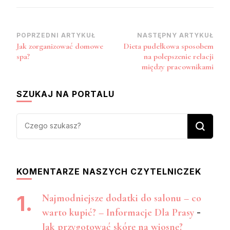
Zobacz
POPRZEDNI ARTYKUŁ
NASTĘPNY ARTYKUŁ
Jak zorganizować domowe
Dieta pudełkowa sposobem
wpisy
spa?
na polepszenie relacji
między pracownikami
SZUKAJ NA PORTALU
Szukasz
czegoś?
KOMENTARZE NASZYCH CZYTELNICZEK
Najmodniejsze dodatki do salonu – co
warto kupić? – Informacje Dla Prasy
-
Jak przygotować skórę na wiosnę?