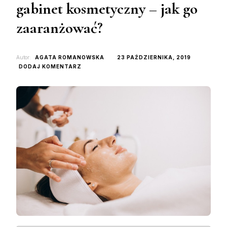
gabinet kosmetyczny – jak go
zaaranżować?
Autor:
AGATA ROMANOWSKA
23 PAŹDZIERNIKA, 2019
DO
DODAJ KOMENTARZ
NOWOCZESNY
I
FUNKCJONALNY
GABINET
KOSMETYCZNY
–
JAK
GO
ZAARANŻOWAĆ?