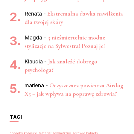
Ekstremalna dawka nawilżenia
Renata
-
dla twojej skóry
3 nieśmiertelnie modne
Magda
-
stylizacje na Sylwestra! Poznaj je!
Jak znaleźć dobrego
Klaudia
-
psychologa?
Oczyszczacz powietrza Airdog
marlena
-
X5 – jak wpływa na poprawę zdrowia?
TAGI
choroby kobiece
Materiał zewnętrzny
zdrowie kobiety