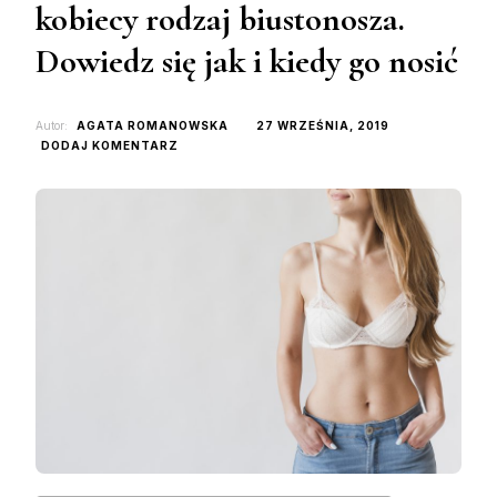
kobiecy rodzaj biustonosza.
Dowiedz się jak i kiedy go nosić
Autor:
AGATA ROMANOWSKA
27 WRZEŚNIA, 2019
DO
DODAJ KOMENTARZ
BALKONETKA
–
NAJBARDZIEJ
KOBIECY
RODZAJ
BIUSTONOSZA.
DOWIEDZ
SIĘ
JAK
I
KIEDY
GO
NOSIĆ