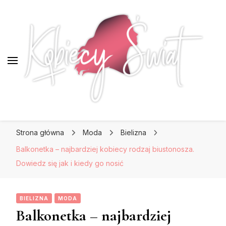
KobiecySwiat.pl
KobiecySwiat.pl
Największy portal dla kobiet w całej Polsce.
Strona główna
Moda
Bielizna
Prawdziwa strona dla Pań, które lubią być na
czasie z modą i najnowszymi trendami.
Balkonetka – najbardziej kobiecy rodzaj biustonosza.
Dowiedz się jak i kiedy go nosić
BIELIZNA
MODA
Balkonetka – najbardziej