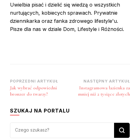
Uwielbia pisać i dzielić się wiedzą o wszystkich
nurtujących, kobiecych sprawach. Prywatnie
dziennikarka oraz fanka zdrowego lifestyle'u.
Pisze dla nas w dziale Dom, Lifestyle i Różności.
Zobacz
POPRZEDNI ARTYKUŁ
NASTĘPNY ARTYKUŁ
Jak wybrać odpowiedni
Instagramowa łazienka za
wpisy
bronzer do twarzy?
mniej niż 2 tysiące złotych
SZUKAJ NA PORTALU
Szukasz
czegoś?