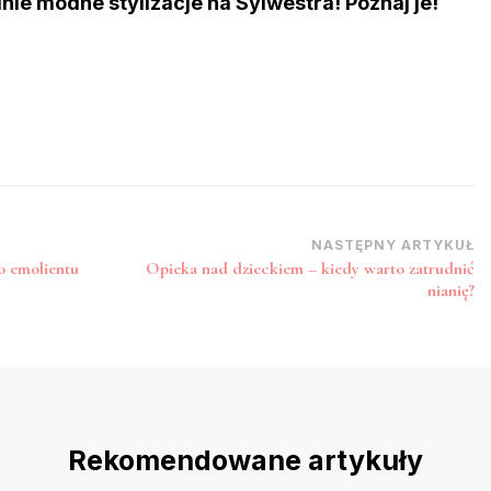
lnie modne stylizacje na Sylwestra! Poznaj je!
NASTĘPNY ARTYKUŁ
o emolientu
Opieka nad dzieckiem – kiedy warto zatrudnić
nianię?
Rekomendowane artykuły