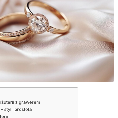
iżuterii z grawerem
– styl i prostota
erii