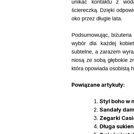
unikać kontaktu z wodą
ściereczką. Dzięki odpowi
oko przez długie lata.
Podsumowując, biżuteria 
wybór dla każdej kobiet
subtelne, a zarazem wyrazi
niosą ze sobą głębokie z
która opowiada osobistą hi
Powiązane artykuły:
Styl boho w 
Sandały dams
Zegarki Casio
Długa sukien