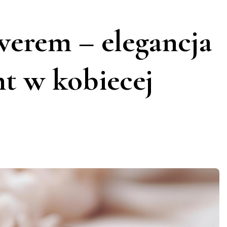
werem – elegancja
nt w kobiecej