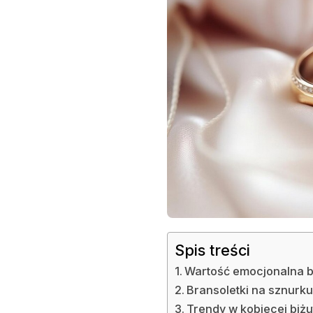
Z
GRAWEREM
–
ELEGANCJA
I
OSOBISTY
AKCENT
W
KOBIECEJ
BIŻUTERII
Spis treści
Wartość emocjonalna b
Bransoletki na sznurku 
Trendy w kobiecej biżut