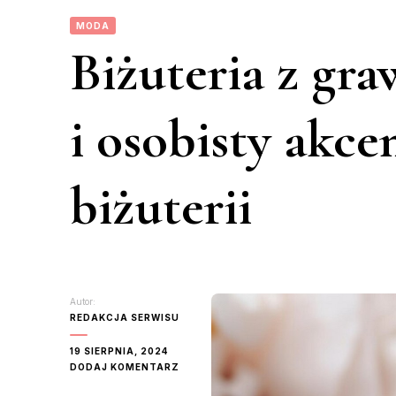
MODA
Biżuteria z gra
i osobisty akce
biżuterii
Autor:
REDAKCJA SERWISU
19 SIERPNIA, 2024
DO
DODAJ KOMENTARZ
BIŻUTERIA