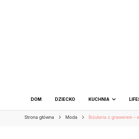
KobiecySwiat.pl
KobiecySwiat.pl
Największy portal dla kobiet w całej Polsce. Pr
DOM
DZIECKO
KUCHNIA
LIF
Strona główna
Moda
Biżuteria z grawerem – e