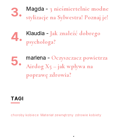
3 nieśmiertelnie modne
Magda
-
stylizacje na Sylwestra! Poznaj je!
Jak znaleźć dobrego
Klaudia
-
psychologa?
Oczyszczacz powietrza
marlena
-
Airdog X5 – jak wpływa na
poprawę zdrowia?
TAGI
choroby kobiece
Materiał zewnętrzny
zdrowie kobiety