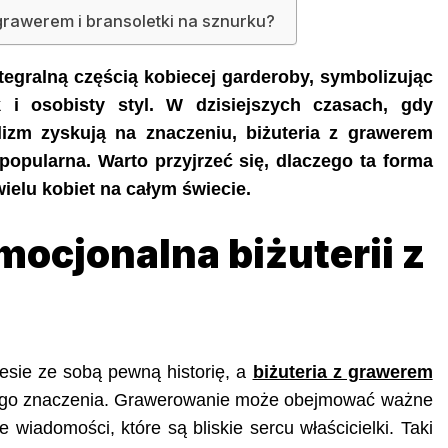
 grawerem i bransoletki na sznurku?
ntegralną częścią kobiecej garderoby, symbolizując
k i osobisty styl. W dzisiejszych czasach, gdy
lizm zyskują na znaczeniu, biżuteria z grawerem
 popularna. Warto przyjrzeć się, dlaczego ta forma
elu kobiet na całym świecie.
ocjonalna biżuterii z
iesie ze sobą pewną historię, a
biżuteria z grawerem
istego znaczenia. Grawerowanie może obejmować ważne
ne wiadomości, które są bliskie sercu właścicielki. Taki