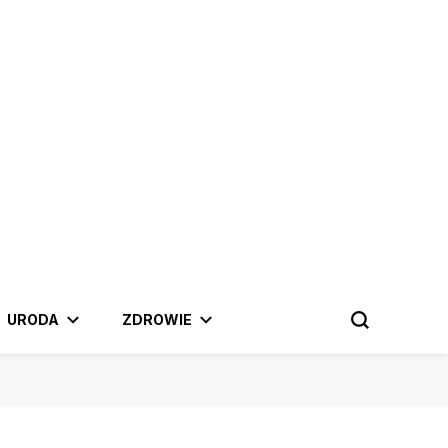
 najnowszymi trendami.
URODA
ZDROWIE