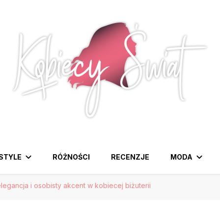
awdziwa strona dla Pań, które lubią być na czasie z modą i
ESTYLE
RÓŻNOŚCI
RECENZJE
MODA
legancja i osobisty akcent w kobiecej biżuterii