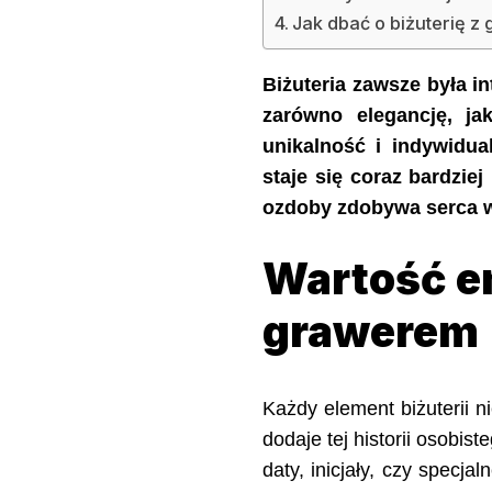
Jak dbać o biżuterię z
Biżuteria zawsze była i
zarówno elegancję, ja
unikalność i indywidua
staje się coraz bardziej
ozdoby zdobywa serca wi
Wartość em
grawerem
Każdy element biżuterii n
dodaje tej historii osob
daty, inicjały, czy specjal