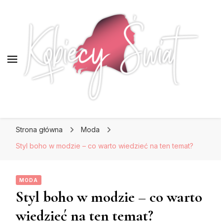
KobiecySwiat.pl
KobiecySwiat.pl
Największy portal dla kobiet w całej Polsce.
Strona główna
Moda
Prawdziwa strona dla Pań, które lubią być na
czasie z modą i najnowszymi trendami.
Styl boho w modzie – co warto wiedzieć na ten temat?
MODA
Styl boho w modzie – co warto
wiedzieć na ten temat?