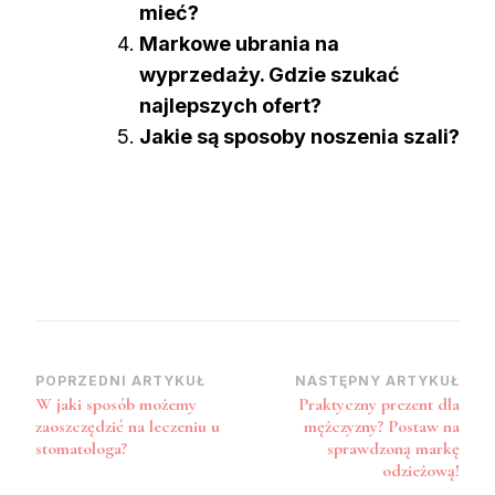
mieć?
Markowe ubrania na
wyprzedaży. Gdzie szukać
najlepszych ofert?
Jakie są sposoby noszenia szali?
Zobacz
POPRZEDNI ARTYKUŁ
NASTĘPNY ARTYKUŁ
W jaki sposób możemy
Praktyczny prezent dla
wpisy
zaoszczędzić na leczeniu u
mężczyzny? Postaw na
stomatologa?
sprawdzoną markę
odzieżową!