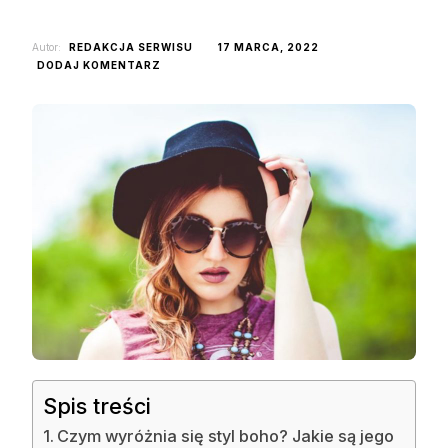
Autor:
REDAKCJA SERWISU
17 MARCA, 2022
DO
DODAJ KOMENTARZ
STYL
BOHO
W
MODZIE
–
CO
WARTO
WIEDZIEĆ
NA
TEN
TEMAT?
Spis treści
Czym wyróżnia się styl boho? Jakie są jego