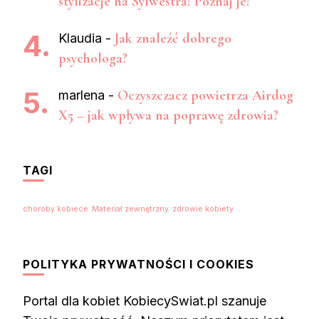
stylizacje na Sylwestra! Poznaj je!
Jak znaleźć dobrego
Klaudia
-
psychologa?
Oczyszczacz powietrza Airdog
marlena
-
X5 – jak wpływa na poprawę zdrowia?
TAGI
choroby kobiece
Materiał zewnętrzny
zdrowie kobiety
POLITYKA PRYWATNOŚCI I COOKIES
Portal dla kobiet KobiecySwiat.pl szanuje