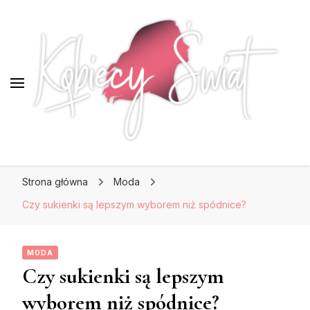
KobiecySwiat.pl
KobiecySwiat.pl
Największy portal dla kobiet w całej Polsce.
Strona główna
Moda
Prawdziwa strona dla Pań, które lubią być na
czasie z modą i najnowszymi trendami.
Czy sukienki są lepszym wyborem niż spódnice?
MODA
Czy sukienki są lepszym
wyborem niż spódnice?