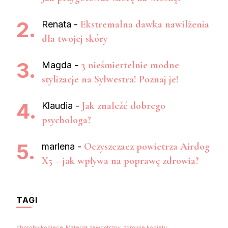
Ekstremalna dawka nawilżenia
Renata
-
dla twojej skóry
3 nieśmiertelnie modne
Magda
-
stylizacje na Sylwestra! Poznaj je!
Jak znaleźć dobrego
Klaudia
-
psychologa?
Oczyszczacz powietrza Airdog
marlena
-
X5 – jak wpływa na poprawę zdrowia?
TAGI
choroby kobiece
Materiał zewnętrzny
zdrowie kobiety