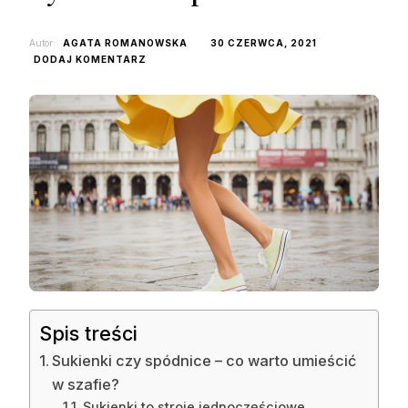
Autor:
AGATA ROMANOWSKA
30 CZERWCA, 2021
DO
DODAJ KOMENTARZ
CZY
SUKIENKI
SĄ
LEPSZYM
WYBOREM
NIŻ
SPÓDNICE?
Spis treści
Sukienki czy spódnice – co warto umieścić
w szafie?
Sukienki to stroje jednoczęściowe