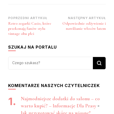
Zobacz
POPRZEDNI ARTYKUŁ
NASTĘPNY ARTYKUŁ
Retro zegarki Casio, które
Odpowiednie odżywienie i
wpisy
przekonają fanów stylu
nawilżanie włosów latem
vintage obu płci
SZUKAJ NA PORTALU
Szukasz
czegoś?
KOMENTARZE NASZYCH CZYTELNICZEK
Najmodniejsze dodatki do salonu – co
warto kupić? – Informacje Dla Prasy
-
Jak przygotować skórę na wiosnę?