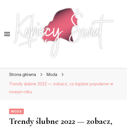
KobiecySwiat.pl
KobiecySwiat.pl
Największy portal dla kobiet w całej Polsce.
Strona główna
Moda
Prawdziwa strona dla Pań, które lubią być na
czasie z modą i najnowszymi trendami.
Trendy ślubne 2022 — zobacz, co będzie popularne w
nowym roku
MODA
Trendy ślubne 2022 — zobacz,