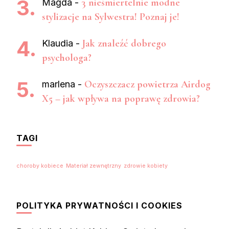
3 nieśmiertelnie modne
Magda
-
stylizacje na Sylwestra! Poznaj je!
Jak znaleźć dobrego
Klaudia
-
psychologa?
Oczyszczacz powietrza Airdog
marlena
-
X5 – jak wpływa na poprawę zdrowia?
TAGI
choroby kobiece
Materiał zewnętrzny
zdrowie kobiety
POLITYKA PRYWATNOŚCI I COOKIES