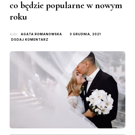
co będzie popularne w nowym
roku
Autor:
AGATA ROMANOWSKA
3 GRUDNIA, 2021
DO
DODAJ KOMENTARZ
TRENDY
ŚLUBNE
2022
—
ZOBACZ,
CO
BĘDZIE
POPULARNE
W
NOWYM
ROKU