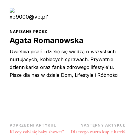
NAPISANE PRZEZ
Agata Romanowska
Uwielbia pisać i dzielić się wiedzą o wszystkich
nurtujących, kobiecych sprawach. Prywatnie
dziennikarka oraz fanka zdrowego lifestyle'u.
Pisze dla nas w dziale Dom, Lifestyle i Różności.
Zobacz
POPRZEDNI ARTYKUŁ
NASTĘPNY ARTYKUŁ
KIedy robi się baby shower?
Dlaczego warto kupić kartki