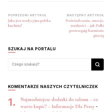
Zobacz
POPRZEDNI ARTYKUŁ
NASTĘPNY ARTYKUŁ
Jaka jest tradycyjna polska
Doświadczenia, emocje,
wpisy
kuchnia?
trudności – jak Polki
postrzegają karmienie
piersią
SZUKAJ NA PORTALU
Szukasz
czegoś?
KOMENTARZE NASZYCH CZYTELNICZEK
Najmodniejsze dodatki do salonu – co
warto kupić? – Informacje Dla Prasy
-