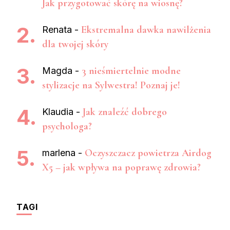
Jak przygotować skórę na wiosnę?
Ekstremalna dawka nawilżenia
Renata
-
dla twojej skóry
3 nieśmiertelnie modne
Magda
-
stylizacje na Sylwestra! Poznaj je!
Jak znaleźć dobrego
Klaudia
-
psychologa?
Oczyszczacz powietrza Airdog
marlena
-
X5 – jak wpływa na poprawę zdrowia?
TAGI