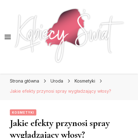
KobiecySwiat.pl
KobiecySwiat.pl
Największy portal dla kobiet w całej Polsce.
Strona główna
Uroda
Kosmetyki
Prawdziwa strona dla Pań, które lubią być na
czasie z modą i najnowszymi trendami.
Jakie efekty przynosi spray wygładzający włosy?
KOSMETYKI
Jakie efekty przynosi spray
wygładzający włosy?