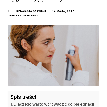
Autor:
REDAKCJA SERWISU
24 MAJA, 2023
DO
DODAJ KOMENTARZ
JAKIE
EFEKTY
PRZYNOSI
SPRAY
WYGŁADZAJĄCY
WŁOSY?
Spis treści
Dlaczego warto wprowadzić do pielęgnacji