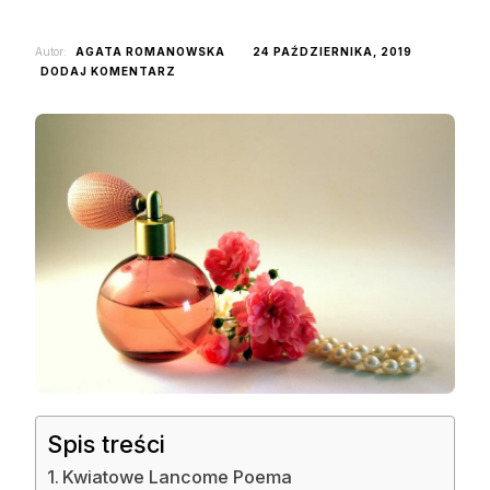
Autor:
AGATA ROMANOWSKA
24 PAŹDZIERNIKA, 2019
DO
DODAJ KOMENTARZ
PERFUMY
IDEALNE
NA
PREZENT
DLA
PAŃ
–
LANCOME
Spis treści
Kwiatowe Lancome Poema