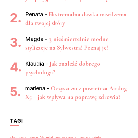
Ekstremalna dawka nawilżenia
Renata
-
dla twojej skóry
3 nieśmiertelnie modne
Magda
-
stylizacje na Sylwestra! Poznaj je!
Jak znaleźć dobrego
Klaudia
-
psychologa?
Oczyszczacz powietrza Airdog
marlena
-
X5 – jak wpływa na poprawę zdrowia?
TAGI
choroby kobiece
Materiał zewnętrzny
zdrowie kobiety