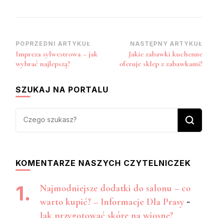
Zobacz
POPRZEDNI ARTYKUŁ
NASTĘPNY ARTYKUŁ
Impreza sylwestrowa – jak
Jakie zabawki kuchenne
wpisy
wybrać najlepszą?
oferuje sklep z zabawkami?
SZUKAJ NA PORTALU
Szukasz
czegoś?
KOMENTARZE NASZYCH CZYTELNICZEK
Najmodniejsze dodatki do salonu – co
warto kupić? – Informacje Dla Prasy
-
Jak przygotować skórę na wiosnę?