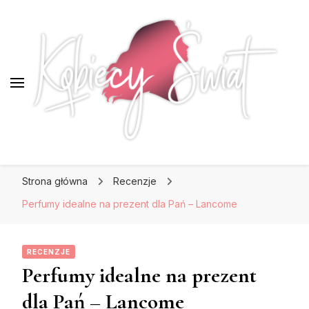
KobiecySwiat.pl
KobiecySwiat.pl
Największy portal dla kobiet w całej Polsce.
Strona główna
Recenzje
Prawdziwa strona dla Pań, które lubią być na
czasie z modą i najnowszymi trendami.
Perfumy idealne na prezent dla Pań – Lancome
RECENZJE
Perfumy idealne na prezent
dla Pań – Lancome