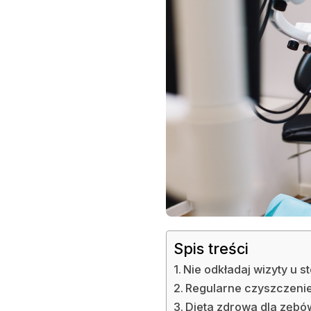
JAKI
SPOSÓB
MOŻEMY
ZAOSZCZĘDZIĆ
NA
LECZENIU
U
STOMATOLOGA?
Spis treści
Nie odkładaj wizyty u 
Regularne czyszczeni
Dieta zdrowa dla zębó