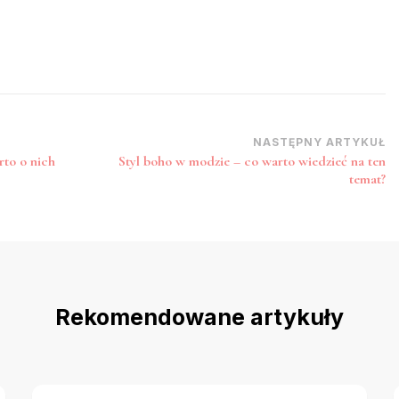
NASTĘPNY ARTYKUŁ
rto o nich
Styl boho w modzie – co warto wiedzieć na ten
temat?
Rekomendowane artykuły