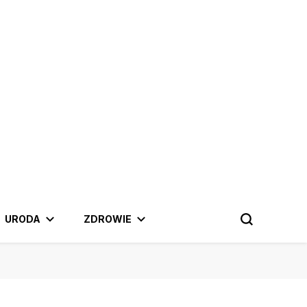
 najnowszymi trendami.
URODA
ZDROWIE