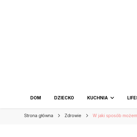
KobiecySwiat.pl
KobiecySwiat.pl
Największy portal dla kobiet w całej Polsce. Pr
DOM
DZIECKO
KUCHNIA
LIF
Strona główna
Zdrowie
W jaki sposób możemy