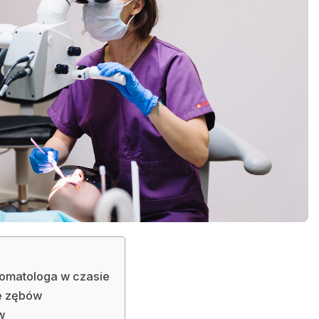
stomatologa w czasie
e zębów
w