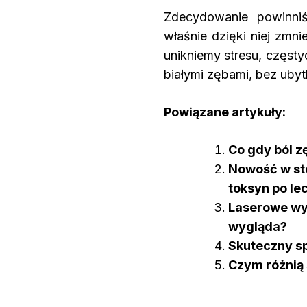
Zdecydowanie powinniś
właśnie dzięki niej zmni
unikniemy stresu, częsty
białymi zębami, bez ubyt
Powiązane artykuły:
Co gdy ból z
Nowość w sto
toksyn po l
Laserowe wyb
wygląda?
Skuteczny sp
Czym różnią 