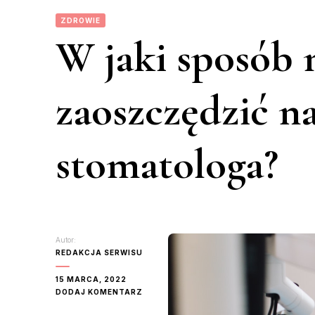
ZDROWIE
W jaki sposób
zaoszczędzić na
stomatologa?
Autor:
REDAKCJA SERWISU
15 MARCA, 2022
DO
DODAJ KOMENTARZ
W