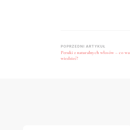
Zobacz
POPRZEDNI ARTYKUŁ
Peruki z naturalnych włosów – co wa
wpisy
wiedzieć?