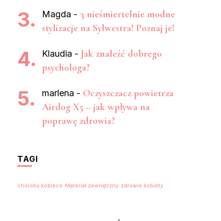
3 nieśmiertelnie modne
Magda
-
stylizacje na Sylwestra! Poznaj je!
Jak znaleźć dobrego
Klaudia
-
psychologa?
Oczyszczacz powietrza
marlena
-
Airdog X5 – jak wpływa na
poprawę zdrowia?
TAGI
choroby kobiece
Materiał zewnętrzny
zdrowie kobiety