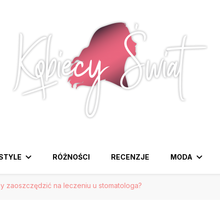
awdziwa strona dla Pań, które lubią być na czasie z modą i
ESTYLE
RÓŻNOŚCI
RECENZJE
MODA
 zaoszczędzić na leczeniu u stomatologa?