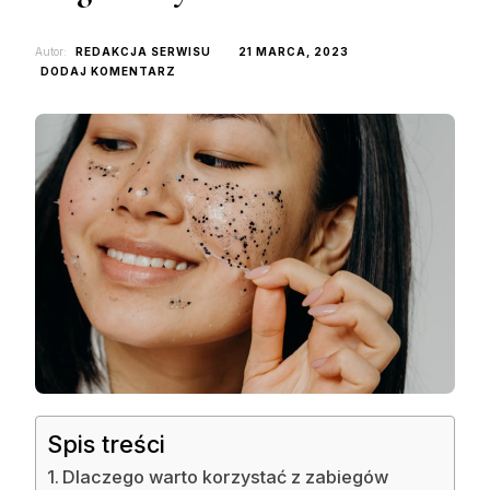
Autor:
REDAKCJA SERWISU
21 MARCA, 2023
DO
DODAJ KOMENTARZ
CZYM
JEST
PILING
I
KIEDY
WARTO
Z
NIEGO
KORZYSTAĆ?
Spis treści
Dlaczego warto korzystać z zabiegów