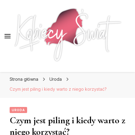
KobiecySwiat.pl
KobiecySwiat.pl
Największy portal dla kobiet w całej Polsce.
Strona główna
Uroda
Prawdziwa strona dla Pań, które lubią być na
czasie z modą i najnowszymi trendami.
Czym jest piling i kiedy warto z niego korzystać?
URODA
Czym jest piling i kiedy warto z
niego korzystać?