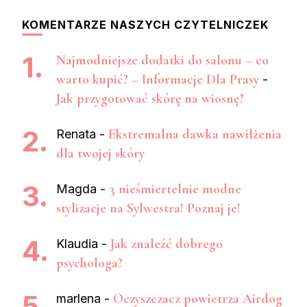
KOMENTARZE NASZYCH CZYTELNICZEK
Najmodniejsze dodatki do salonu – co
warto kupić? – Informacje Dla Prasy
-
Jak przygotować skórę na wiosnę?
Ekstremalna dawka nawilżenia
Renata
-
dla twojej skóry
3 nieśmiertelnie modne
Magda
-
stylizacje na Sylwestra! Poznaj je!
Jak znaleźć dobrego
Klaudia
-
psychologa?
Oczyszczacz powietrza Airdog
marlena
-