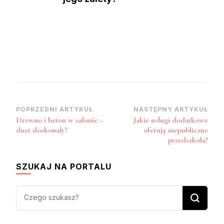
Zobacz
POPRZEDNI ARTYKUŁ
NASTĘPNY ARTYKUŁ
Drewno i beton w salonie –
Jakie usługi dodatkowe
wpisy
duet doskonały?
oferują niepubliczne
przedszkola?
SZUKAJ NA PORTALU
Szukasz
czegoś?