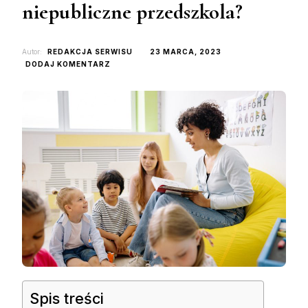
niepubliczne przedszkola?
Autor:
REDAKCJA SERWISU
23 MARCA, 2023
DO
DODAJ KOMENTARZ
JAKIE
USŁUGI
DODATKOWE
OFERUJĄ
NIEPUBLICZNE
PRZEDSZKOLA?
Spis treści