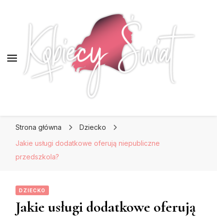
KobiecySwiat.pl
KobiecySwiat.pl
Największy portal dla kobiet w całej Polsce.
Strona główna
Dziecko
Prawdziwa strona dla Pań, które lubią być na
czasie z modą i najnowszymi trendami.
Jakie usługi dodatkowe oferują niepubliczne
przedszkola?
DZIECKO
Jakie usługi dodatkowe oferują