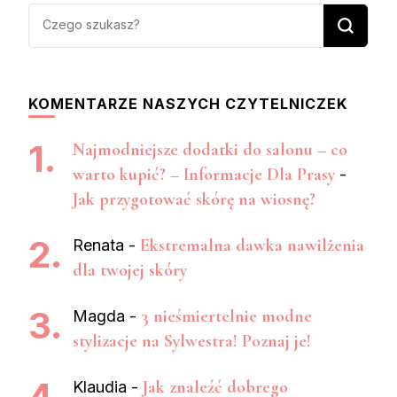
Szukasz
czegoś?
KOMENTARZE NASZYCH CZYTELNICZEK
Najmodniejsze dodatki do salonu – co
warto kupić? – Informacje Dla Prasy
-
Jak przygotować skórę na wiosnę?
Ekstremalna dawka nawilżenia
Renata
-
dla twojej skóry
3 nieśmiertelnie modne
Magda
-
stylizacje na Sylwestra! Poznaj je!
Jak znaleźć dobrego
Klaudia
-