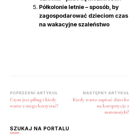
Półkolonie letnie – sposób, by
zagospodarować dzieciom czas
na wakacyjne szaleństwo
Zobacz
POPRZEDNI ARTYKUŁ
NASTĘPNY ARTYKUŁ
Czym jest piling i kiedy
Kiedy warto zapisać dziecko
wpisy
warto z niego korzystać?
na korepetycje z
matematyki?
SZUKAJ NA PORTALU