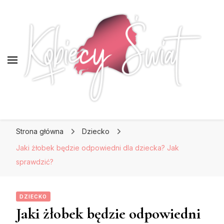
KobiecySwiat.pl
KobiecySwiat.pl
Największy portal dla kobiet w całej Polsce.
Strona główna
Dziecko
Prawdziwa strona dla Pań, które lubią być na
czasie z modą i najnowszymi trendami.
Jaki żłobek będzie odpowiedni dla dziecka? Jak
sprawdzić?
DZIECKO
Jaki żłobek będzie odpowiedni