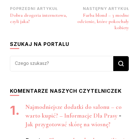
Zobacz
POPRZEDNI ARTYKUŁ
NASTĘPNY ARTYKUŁ
Dobra drogeria internetowa,
Farba blond – 3 modne
wpisy
czyli jaka?
odcienie, które pokochały
kobiety
SZUKAJ NA PORTALU
Szukasz
czegoś?
KOMENTARZE NASZYCH CZYTELNICZEK
Najmodniejsze dodatki do salonu – co
warto kupić? – Informacje Dla Prasy
-
Jak przygotować skórę na wiosnę?