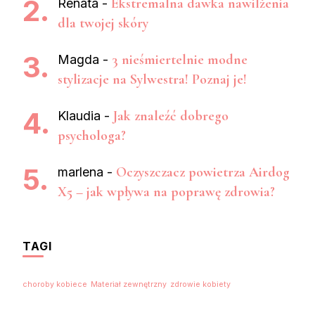
Ekstremalna dawka nawilżenia
Renata
-
dla twojej skóry
3 nieśmiertelnie modne
Magda
-
stylizacje na Sylwestra! Poznaj je!
Jak znaleźć dobrego
Klaudia
-
psychologa?
Oczyszczacz powietrza Airdog
marlena
-
X5 – jak wpływa na poprawę zdrowia?
TAGI
choroby kobiece
Materiał zewnętrzny
zdrowie kobiety