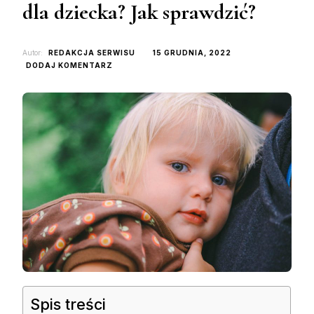
dla dziecka? Jak sprawdzić?
Autor:
REDAKCJA SERWISU
15 GRUDNIA, 2022
DO
DODAJ KOMENTARZ
JAKI
ŻŁOBEK
BĘDZIE
ODPOWIEDNI
DLA
DZIECKA?
JAK
SPRAWDZIĆ?
Spis treści