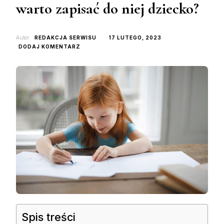
warto zapisać do niej dziecko?
Autor:
REDAKCJA SERWISU
17 LUTEGO, 2023
DO
DODAJ KOMENTARZ
PRYWATNA
PODSTAWÓWKA
–
CZY
WARTO
ZAPISAĆ
DO
NIEJ
DZIECKO?
Spis treści