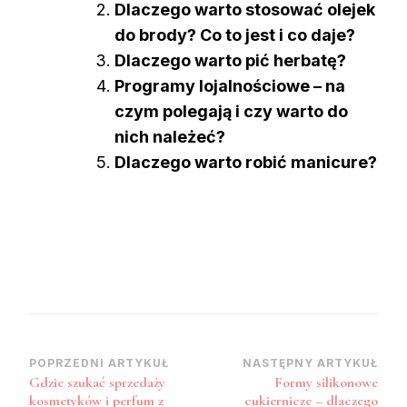
Dlaczego warto stosować olejek
do brody? Co to jest i co daje?
Dlaczego warto pić herbatę?
Programy lojalnościowe – na
czym polegają i czy warto do
nich należeć?
Dlaczego warto robić manicure?
Zobacz
POPRZEDNI ARTYKUŁ
NASTĘPNY ARTYKUŁ
Gdzie szukać sprzedaży
Formy silikonowe
wpisy
kosmetyków i perfum z
cukiernicze – dlaczego