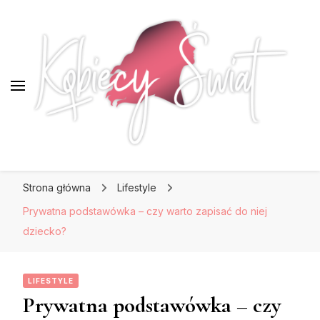
KobiecySwiat.pl
KobiecySwiat.pl
Największy portal dla kobiet w całej Polsce.
Strona główna
Lifestyle
Prawdziwa strona dla Pań, które lubią być na
czasie z modą i najnowszymi trendami.
Prywatna podstawówka – czy warto zapisać do niej
dziecko?
LIFESTYLE
Prywatna podstawówka – czy