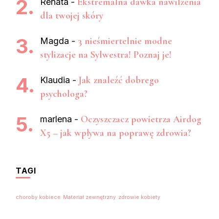
Ekstremalna dawka nawilżenia
Renata
-
dla twojej skóry
3 nieśmiertelnie modne
Magda
-
stylizacje na Sylwestra! Poznaj je!
Jak znaleźć dobrego
Klaudia
-
psychologa?
Oczyszczacz powietrza Airdog
marlena
-
X5 – jak wpływa na poprawę zdrowia?
TAGI
choroby kobiece
Materiał zewnętrzny
zdrowie kobiety