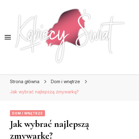
KobiecySwiat.pl
KobiecySwiat.pl
Największy portal dla kobiet w całej Polsce.
Strona główna
Dom i wnętrze
Prawdziwa strona dla Pań, które lubią być na
czasie z modą i najnowszymi trendami.
Jak wybrać najlepszą zmywarkę?
DOM I WNĘTRZE
Jak wybrać najlepszą
zmywarkę?