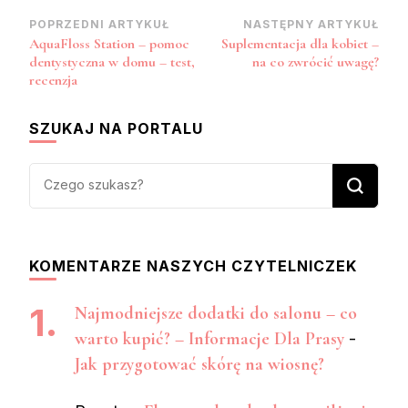
Zobacz
POPRZEDNI ARTYKUŁ
NASTĘPNY ARTYKUŁ
AquaFloss Station – pomoc
Suplementacja dla kobiet –
wpisy
dentystyczna w domu – test,
na co zwrócić uwagę?
recenzja
SZUKAJ NA PORTALU
Szukasz
czegoś?
KOMENTARZE NASZYCH CZYTELNICZEK
Najmodniejsze dodatki do salonu – co
warto kupić? – Informacje Dla Prasy
-
Jak przygotować skórę na wiosnę?