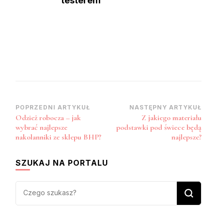
testerem
Zobacz
POPRZEDNI ARTYKUŁ
NASTĘPNY ARTYKUŁ
Odzież robocza – jak
Z jakiego materiału
wpisy
wybrać najlepsze
podstawki pod świece będą
nakolanniki ze sklepu BHP?
najlepsze?
SZUKAJ NA PORTALU
Szukasz
czegoś?