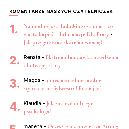
KOMENTARZE NASZYCH CZYTELNICZEK
Najmodniejsze dodatki do salonu – co
warto kupić? – Informacje Dla Prasy
-
Jak przygotować skórę na wiosnę?
Ekstremalna dawka nawilżenia
Renata
-
dla twojej skóry
3 nieśmiertelnie modne
Magda
-
stylizacje na Sylwestra! Poznaj je!
Jak znaleźć dobrego
Klaudia
-
psychologa?
Oczyszczacz powietrza Airdog
marlena
-