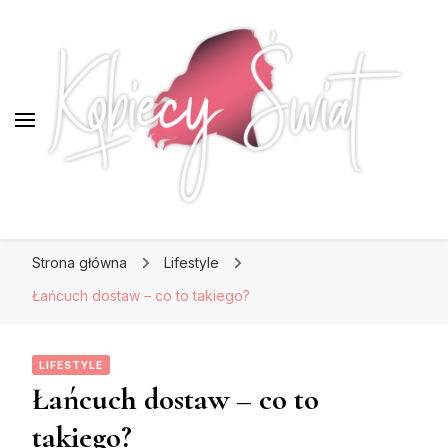
KobiecySwiat.pl
KobiecySwiat.pl
Największy portal dla kobiet w całej Polsce.
Strona główna
Lifestyle
Prawdziwa strona dla Pań, które lubią być na
czasie z modą i najnowszymi trendami.
Łańcuch dostaw – co to takiego?
LIFESTYLE
Łańcuch dostaw – co to
takiego?