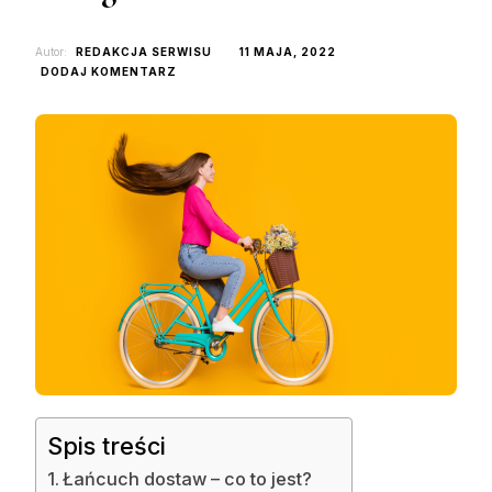
Autor:
REDAKCJA SERWISU
11 MAJA, 2022
DO
DODAJ KOMENTARZ
ŁAŃCUCH
DOSTAW
–
CO
TO
TAKIEGO?
Spis treści
Łańcuch dostaw – co to jest?